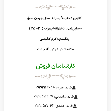
– کتونی دخترانه/پسرانه: مدل جردن ساق
– سایزبندی: دخترانه/پسرانه (31– 35)
– رنگبندی: کرم کالباسی
– تعداد در کارتن: 12 جفت
کارشناسان فروش
خانم امیری: 09192146048
خانم سلیمانی: 09192402137
خانم احمدی: 09192507146