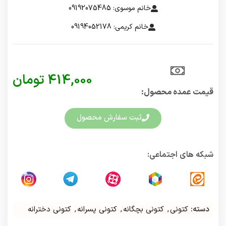
خانم موسوی: 09192075485
خانم کریمی: 09194052178
414,000
تومان
قیمت عمده محصول:​
ثبت سفارش محصول
شبکه های اجتماعی:
دسته:
کتونی
,
کتونی بچگانه
,
کتونی پسرانه
,
کتونی دخترانه