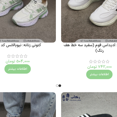
ه: آدیداس فوم (سفید سه خط هف
کتونی زنانه: نیوبالانس کد 105
رنگ)
504,000
تومان
742,000
تومان
اطلاعات بیشتر
اطلاعات بیشتر