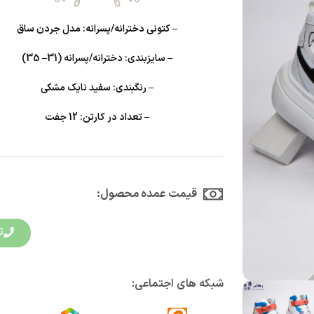
– کتونی دخترانه/پسرانه: مدل جردن ساق
– سایزبندی: دخترانه/پسرانه (31– 35)
– رنگبندی: سفید نایک مشکی
– تعداد در کارتن: 12 جفت
قیمت عمده محصول:​
ث
شبکه های اجتماعی: