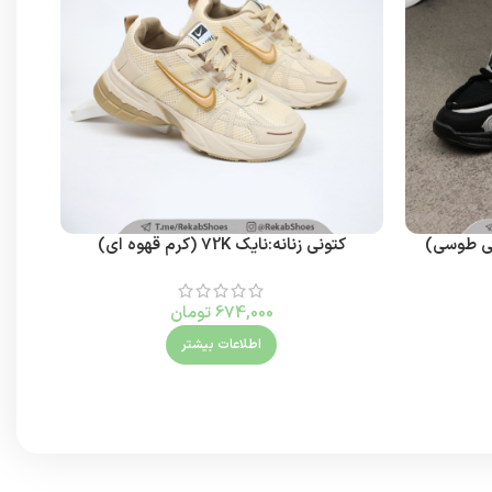
کی طوسی)
کتونی زنانه:نایک 72K (کرم قهوه ای)
کتونی 
674,000
تومان
اطلاعات بیشتر