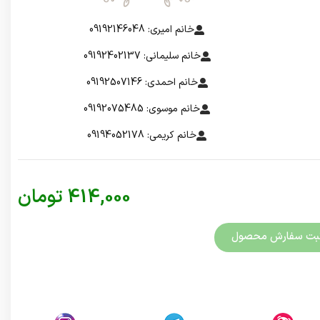
خانم امیری: 09192146048
خانم سلیمانی: 09192402137
خانم احمدی: 09192507146
خانم موسوی: 09192075485
خانم کریمی: 09194052178
414,000
تومان
بت سفارش محصول