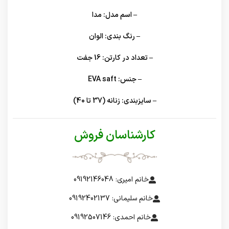
– اسم مدل:
مدا
– رنگ بندی:
الوان
– تعداد در کارتن:
16 جفت
– جنس:
EVA saft
– سایزبندی:
زنانه (37 تا 40)
کارشناسان فروش
خانم امیری: 09192146048
خانم سلیمانی: 09192402137
خانم احمدی: 09192507146