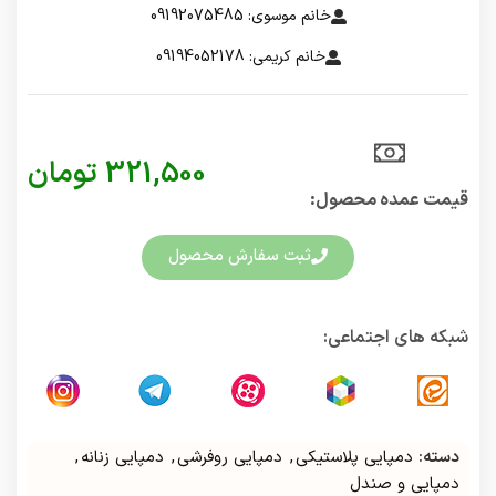
خانم موسوی: 09192075485
خانم کریمی: 09194052178
321,500
تومان
قیمت عمده محصول:​
ثبت سفارش محصول
شبکه های اجتماعی:
دسته:
دمپایی پلاستیکی
,
دمپایی روفرشی
,
دمپایی زنانه
,
دمپایی و صندل