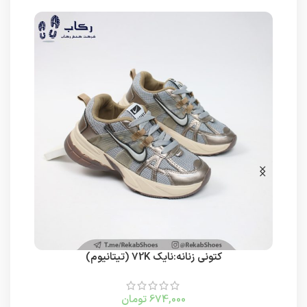
کتونی زنانه:نایک 72K (تیتانیوم)
674,000
تومان