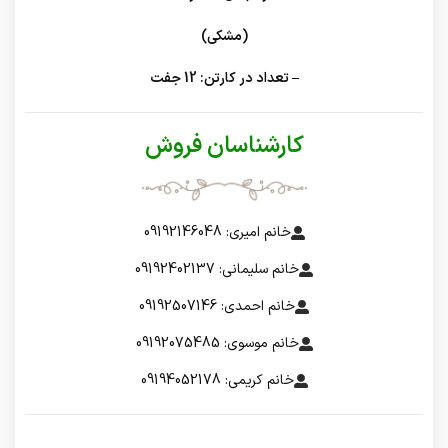
(مشکی)
– تعداد در کارتن: 12 جفت
کارشناسان فروش
خانم امیری: 09192146048
خانم سلیمانی: 09192402137
خانم احمدی: 09192507146
خانم موسوی: 09192075485
خانم کریمی: 09194052178