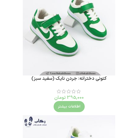
کتونی دخترانه: جردن نایک (سفید سبز)
395,000
تومان
اطلاعات بیشتر