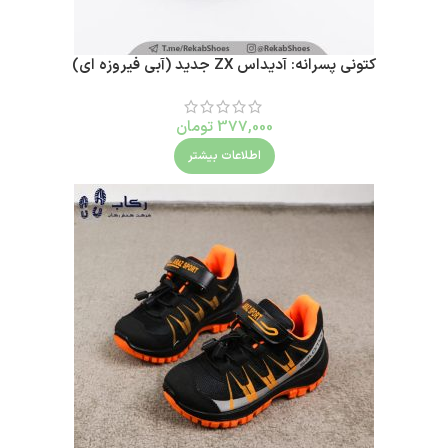
کتونی پسرانه: آدیداس ZX جدید (آبی فیروزه ای)
377,000
تومان
اطلاعات بیشتر