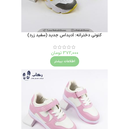
کتونی دخترانه: آدیداس جدید (سفید زرد)
372,000
تومان
اطلاعات بیشتر