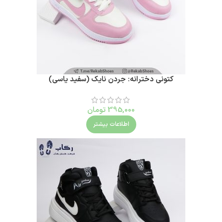
کتونی دخترانه: جردن نایک (سفید یاسی)
395,000
تومان
اطلاعات بیشتر