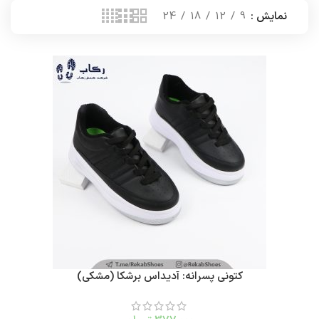
نمایش
9
12
18
24
کتونی پسرانه: آدیداس برشکا (مشکی)