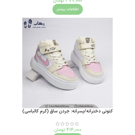
377,000
تومان
اطلاعات بیشتر
کتونی دخترانه/پسرانه: جردن ساق (کرم کالباسی)
414,000
تومان