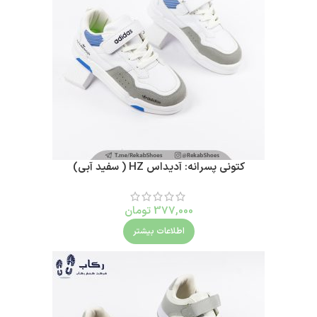
کتونی پسرانه: آدیداس HZ ( سفید آبی)
377,000
تومان
اطلاعات بیشتر