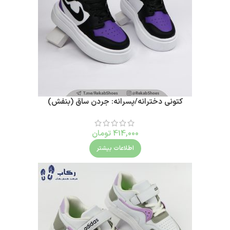
کتونی دخترانه/پسرانه: جردن ساق (بنفش)
414,000
تومان
اطلاعات بیشتر