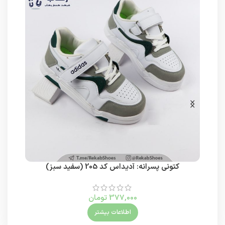
کتونی پسرانه: آدیداس کد 205 (سفید سبز)
کتون
377,000
تومان
اطلاعات بیشتر