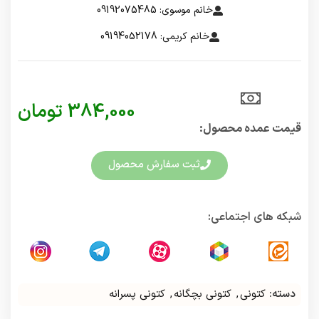
خانم موسوی: 09192075485
خانم کریمی: 09194052178
384,000
تومان
قیمت عمده محصول:​
ثبت سفارش محصول
شبکه های اجتماعی:
دسته:
کتونی
,
کتونی بچگانه
,
کتونی پسرانه