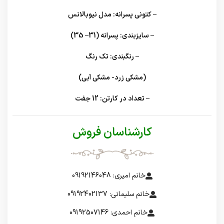
– کتونی پسرانه: مدل نیوبالانس
– سایزبندی: پسرانه (31– 35)
– رنگبندی: تک رنگ
(مشکی زرد- مشکی آبی)
– تعداد در کارتن: 12 جفت
کارشناسان فروش
خانم امیری: 09192146048
خانم سلیمانی: 09192402137
خانم احمدی: 09192507146