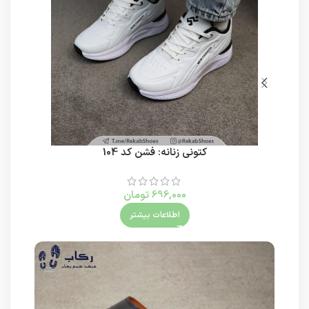
کتونی زنانه: فشن کد 104
کت
696,000
تومان
اطلاعات بیشتر