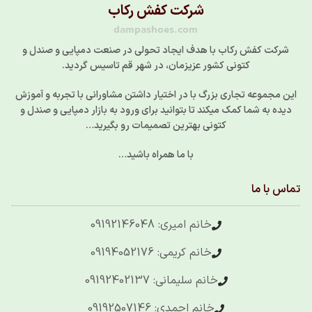
شرکت کفش رکاب
dampashoes.com
شرکت کفش رکاب با هدف ایجاد تحولی در صنعت دمپایی و صندل و
کتونی کشور عزیزمان، در شهر قم تاسیس گردید.
این مجموعه تجاری بزرگ با در اختیار داشتن مشاورانی با تجربه و آموزش
دیده به شما کمک میکند تا بتوانید برای ورود به بازار دمپایی و صندل و
کتونی بهترین تصمیمات رو بگیرید…
با ما همراه باشید…
تماس با ما
خانم امیری: 09192146048
خانم کریمی: 09194052176
خانم سلیمانی: 09192402137
خانم احمدی: 09192507146