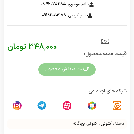
خانم موسوی: 09192075485
خانم کریمی: 09194052178
348,000
تومان
قیمت عمده محصول:​
ثبت سفارش محصول
شبکه های اجتماعی:
دسته:
کتونی
,
کتونی بچگانه