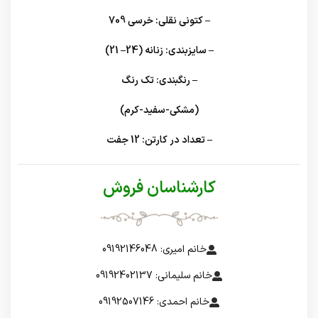
– کتونی نقلی: خرسی 709
– سایزبندی: زنانه (24– 21)
– رنگبندی: تک رنگ
(مشکی-سفید-کرم)
– تعداد در کارتن: 12 جفت
کارشناسان فروش
خانم امیری: 09192146048
خانم سلیمانی: 09192402137
خانم احمدی: 09192507146