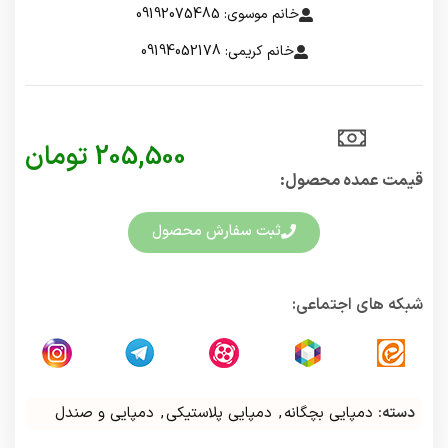
خانم موسوی: 09192075485
خانم کریمی: 09194052178
205,500
تومان
قیمت عمده محصول:​
ثبت سفارش محصول
شبکه های اجتماعی:
دسته:
دمپایی بچگانه
,
دمپایی پلاستیکی
,
دمپایی و صندل