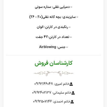
– دمپایی نقلی: ستاره سوتی
– سایزبندی: بچه گانه نقلی(20 – 26)
– رنگبندی در کارتن: الوان
– تعداد در کارتن:42 جفت
– جنس: Airblowing
کارشناسان فروش
خانم امیری: 09192146048
خانم سلیمانی: 09192402137
خانم احمدی: 09192507146