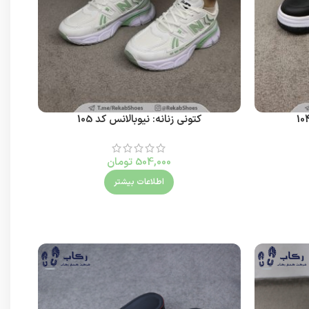
کتونی زنانه: نیوبالانس کد 105
ک
504,000
تومان
اطلاعات بیشتر