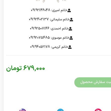
خانم امیری: 09192146048
خانم سلیمانی: 09192402137
خانم احمدی: 09192507146
خانم موسوی: 09192075485
خانم کریمی: 09194052178
679,000
تومان
بت سفارش محصول