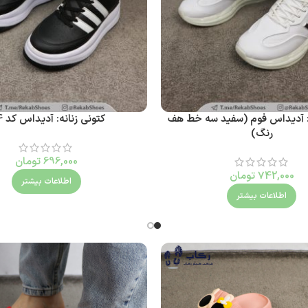
ه: آدیداس فوم (سفید سه خط هف
کتونی زنانه: آدیداس کد 104
رنگ)
696,000
تومان
742,000
تومان
اطلاعات بیشتر
اطلاعات بیشتر