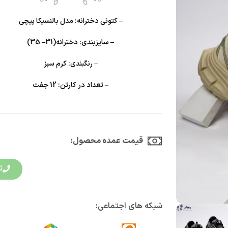
– کتونی دخترانه: مدل بالنسیکا پیچی
– سایزبندی: دخترانه(31– 35)
– رنگبندی: کرم سبز
– تعداد در کارتن: 12 جفت
قیمت عمده محصول:​
ث
شبکه های اجتماعی: