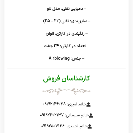
– دمپایی نقلی: مدل لئو
– سایزبندی: نقلی (22 – 25)
– رنگبندی در کارتن: الوان
– تعداد در کارتن: 24 جفت
– جنس: Airblowing
کارشناسان فروش
خانم امیری: 09192146048
خانم سلیمانی: 09192402137
خانم احمدی: 09192507146