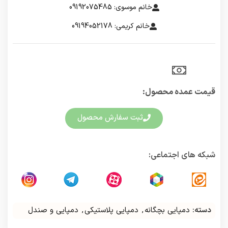
خانم موسوی: 09192075485
خانم کریمی: 09194052178
قیمت عمده محصول:​
ثبت سفارش محصول
شبکه های اجتماعی:
دسته:
دمپایی بچگانه
,
دمپایی پلاستیکی
,
دمپایی و صندل