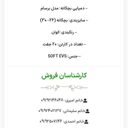
– دمپایی بچگانه: مدل برسام
– سایزبندی: بچگانه (26– 30)
– رنگبندی: الوان
– تعداد در کارتن: 20 جفت
– جنس: SOFT EVS
کارشناسان فروش
خانم امیری: 09192146048
خانم سلیمانی: 09192402137
خانم احمدی: 09192507146