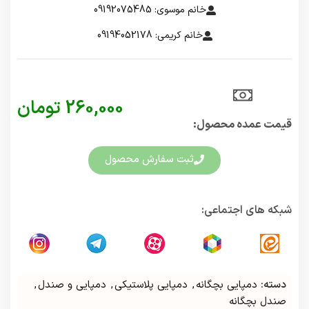
خانم موسوی: 09192075485
خانم کریمی: 09194052178
260,000
تومان
قیمت عمده محصول:​
ثبت سفارش محصول
شبکه های اجتماعی:
دسته:
دمپایی بچگانه
,
دمپایی پلاستیکی
,
دمپایی و صندل
,
صندل بچگانه