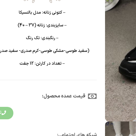
– کتونی زنانه: مدل بالنسیکا
– سایزبندی: زنانه (37 – 40)
– رنگبندی: تک رنگ
(سفید طوسی-مشکی طوسی-کرم صدری- سفید صدر
– تعداد در کارتن: 12 جفت
قیمت عمده محصول:​
ث
شبکه های اجتماعی: