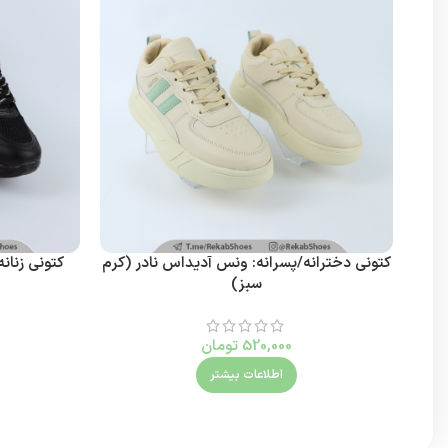
کتونی دخترانه/پسرانه: ونس آدیداس نادر (کرم
کتونی زنان
سبز)
520,000
تومان
اطلاعات بیشتر