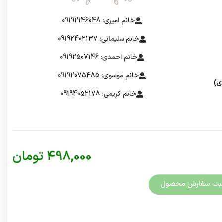
خانم امیری: 09192146048
خانم سلیمانی: 09192402137
خانم احمدی: 09192507146
خانم موسوی: 09192075485
ی)
خانم کریمی: 09194052178
498,000
تومان
بت سفارش محصول