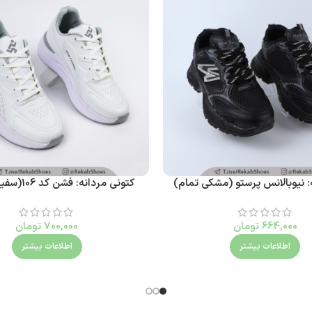
ه: نیوبالانس پرستو (مشکی تمام)
کتونی مردانه: فشن کد 106(سفید طوسی)
664,000
تومان
700,000
تومان
اطلاعات بیشتر
اطلاعات بیشتر