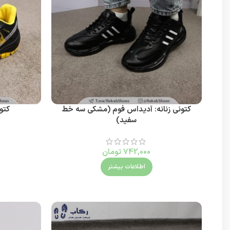
کتونی زنانه: آدیداس فوم (مشکی سه خط
کتو
سفید)
742,000
تومان
اطلاعات بیشتر