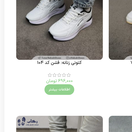
کتونی زنانه: فشن کد 104
کت
696,000
تومان
اطلاعات بیشتر