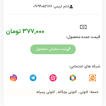
خانم کریمی: 09194052178
377,000
تومان
قیمت عمده محصول:​
ثبت سفارش محصول
شبکه های اجتماعی:
دسته:
کتونی
,
کتونی بچگانه
,
کتونی پسرانه