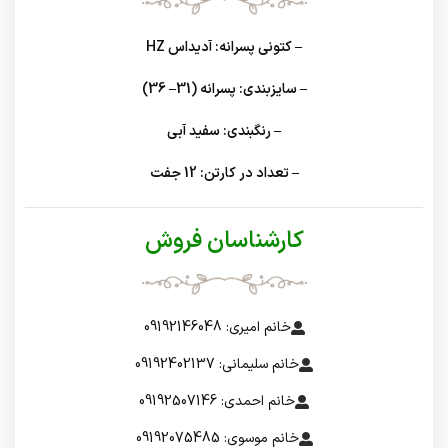
– کتونی پسرانه: آدیداس HZ
– سایزبندی: پسرانه (31– 36)
– رنگبندی: سفید آبی
– تعداد در کارتن: 12 جفت
کارشناسان فروش
خانم امیری: 09192146048
خانم سلیمانی: 09192402137
خانم احمدی: 09192507146
خانم موسوی: 09192075485