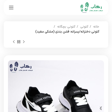
خانه
کتونی
کتونی بچگانه
کتونی دخترانه/پسرانه: فشن بندی (مشکی سفید)