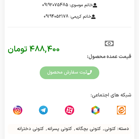
خانم موسوی: 09192075485
خانم کریمی: 09194052178
488,400
تومان
قیمت عمده محصول:​
ثبت سفارش محصول
شبکه های اجتماعی:
دسته:
کتونی
,
کتونی بچگانه
,
کتونی پسرانه
,
کتونی دخترانه