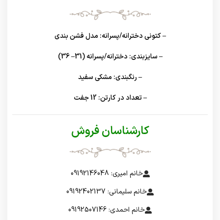
– کتونی دخترانه/پسرانه: مدل فشن بندی
– سایزبندی: دخترانه/پسرانه (31– 36)
– رنگبندی: مشکی سفید
– تعداد در کارتن: 12 جفت
کارشناسان فروش
خانم امیری: 09192146048
خانم سلیمانی: 09192402137
خانم احمدی: 09192507146