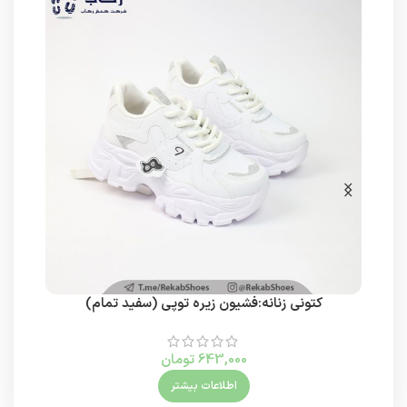
کتونی زنانه:فشیون زیره توپی (سفید تمام)
کتون
643,000
تومان
اطلاعات بیشتر