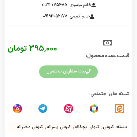
خانم موسوی: 09192075485
خانم کریمی: 09194052178
395,000
تومان
قیمت عمده محصول:​
ثبت سفارش محصول
شبکه های اجتماعی:
دسته:
کتونی
,
کتونی بچگانه
,
کتونی پسرانه
,
کتونی دخترانه