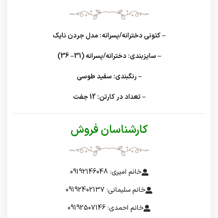
– کتونی دخترانه/پسرانه: مدل جردن نایک
– سایزبندی: دخترانه/پسرانه (31– 36)
– رنگبندی: سفید طوسی
– تعداد در کارتن: 12 جفت
کارشناسان فروش
خانم امیری: 09192146048
خانم سلیمانی: 09192402137
خانم احمدی: 09192507146