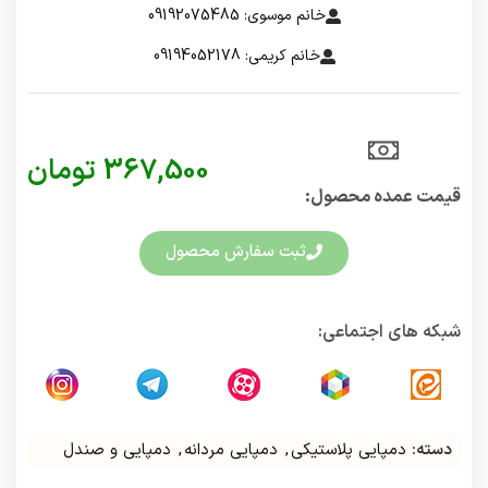
خانم موسوی: 09192075485
خانم کریمی: 09194052178
367,500
تومان
قیمت عمده محصول:​
ثبت سفارش محصول
شبکه های اجتماعی:
دسته:
دمپایی پلاستیکی
,
دمپایی مردانه
,
دمپایی و صندل