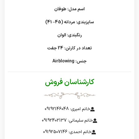
اسم مدل: طوفان
سایزبندی: مردانه (45– 41)
رنگبندی: الوان
تعداد در کارتن: 24 جفت
جنس: Airblowing
کارشناسان فروش
خانم امیری: 09192146048
خانم سلیمانی: 09192402137
خانم احمدی: 09192507146