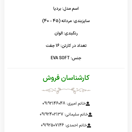
اسم مدل: بردیا
سایزبندی: مردانه (45 – 40)
رنگبندی: الوان
تعداد در کارتن: 16 جفت
جنس: EVA SOFT
کارشناسان فروش
خانم امیری: 09192146048
خانم سلیمانی: 09192402137
خانم احمدی: 09192507146