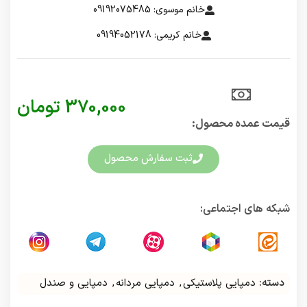
خانم موسوی: 09192075485
خانم کریمی: 09194052178
370,000
تومان
قیمت عمده محصول:​
ثبت سفارش محصول
شبکه های اجتماعی:
دسته:
دمپایی پلاستیکی
,
دمپایی مردانه
,
دمپایی و صندل