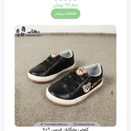
93,500
تومان
اطلاعات بیشتر
کتونی بچگانه: خرسی 709
ک