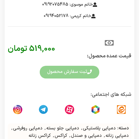
خانم موسوی: 09192075485
خانم کریمی: 09194052178
519,000
تومان
قیمت عمده محصول:​
ثبت سفارش محصول
شبکه های اجتماعی:
دسته:
دمپایی پلاستیکی
,
دمپایی جلو بسته
,
دمپایی روفرشی
,
دمپایی زنانه
,
دمپایی و صندل
,
کراکس
,
کراکس زنانه