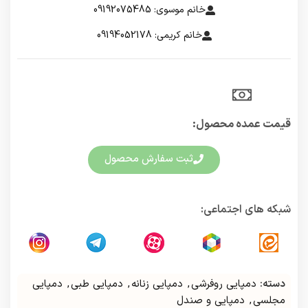
خانم موسوی: 09192075485
خانم کریمی: 09194052178
قیمت عمده محصول:​
ثبت سفارش محصول
شبکه های اجتماعی:
دسته:
دمپایی روفرشی
,
دمپایی زنانه
,
دمپایی طبی
,
دمپایی
مجلسی
,
دمپایی و صندل