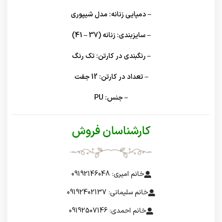
– دمپایی زنانه: مدل شیپوری
– سایزبندی: زنانه (37 – 41)
– رنگبندی در کارتن: تک رنگ
– تعداد در کارتن: 12 جفت
– جنس: PU
کارشناسان فروش
خانم امیری: 09192146048
خانم سلیمانی: 09192402137
خانم احمدی: 09192507146