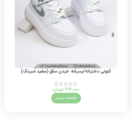
کتونی دخترانه/پسرانه: جردن ساق (سفید شبرنگ)
414,000
تومان
اطلاعات بیشتر