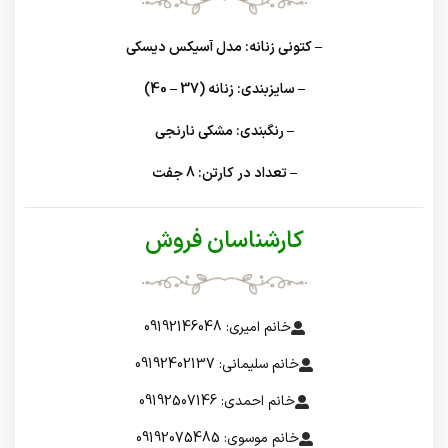
– کتونی زنانه: مدل آسیکس دیسکی
– سایزبندی: زنانه (37 – 40)
– رنگبندی: مشکی نارنجی
– تعداد در کارتن: 8 جفت
کارشناسان فروش
خانم امیری: 09192146048
خانم سلیمانی: 09192402137
خانم احمدی: 09192507146
خانم موسوی: 09192075485