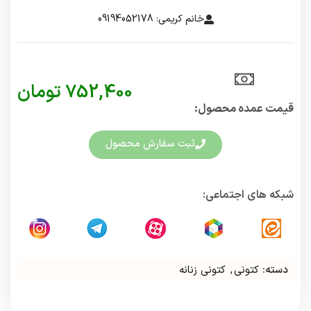
خانم کریمی: 09194052178
752,400
تومان
قیمت عمده محصول:​
ثبت سفارش محصول
شبکه های اجتماعی:
دسته:
کتونی
,
کتونی زنانه