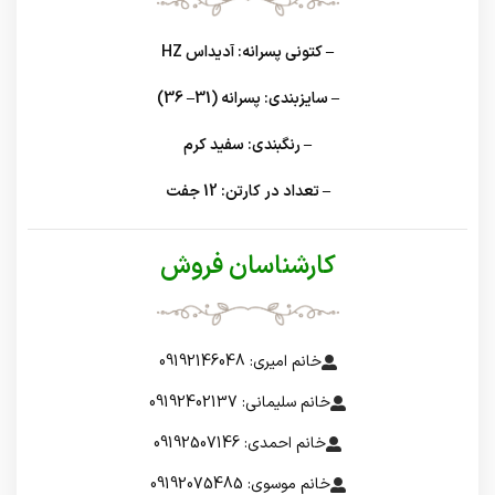
– کتونی پسرانه: آدیداس HZ
– سایزبندی: پسرانه (31– 36)
– رنگبندی: سفید کرم
– تعداد در کارتن: 12 جفت
کارشناسان فروش
خانم امیری: 09192146048
خانم سلیمانی: 09192402137
خانم احمدی: 09192507146
خانم موسوی: 09192075485