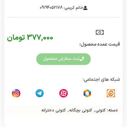
خانم کریمی: 09194052178
377,000
تومان
قیمت عمده محصول:​
ثبت سفارش محصول
شبکه های اجتماعی:
دسته:
کتونی
,
کتونی بچگانه
,
کتونی دخترانه