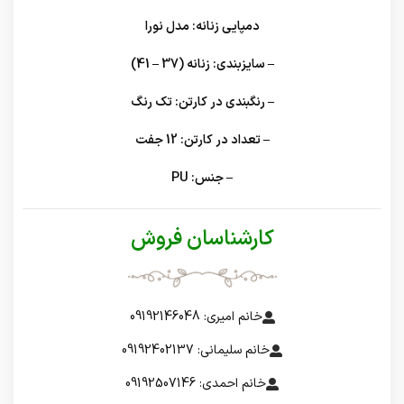
دمپایی زنانه: مدل نورا
– سایزبندی: زنانه (37 – 41)
– رنگبندی در کارتن: تک رنگ
– تعداد در کارتن: 12 جفت
– جنس: PU
کارشناسان فروش
خانم امیری: 09192146048
خانم سلیمانی: 09192402137
خانم احمدی: 09192507146