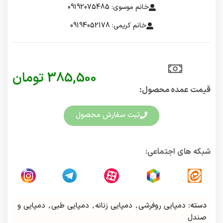
خانم موسوی: 09192075485
خانم کریمی: 09194052178
385,500
تومان
قیمت عمده محصول:​
ثبت سفارش محصول
شبکه های اجتماعی:
دسته:
دمپایی روفرشی
,
دمپایی زنانه
,
دمپایی طبی
,
دمپایی و
صندل