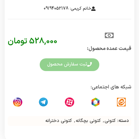
خانم کریمی: 09194052178
528,000
تومان
قیمت عمده محصول:​
ثبت سفارش محصول
شبکه های اجتماعی:
دسته:
کتونی
,
کتونی بچگانه
,
کتونی دخترانه