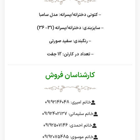
– کتونی دخترانه/پسرانه: مدل سامبا
– سایزبندی: دخترانه/پسرانه (31– 36)
– رنگبندی: سفید صورتی
– تعداد در کارتن: 12 جفت
کارشناسان فروش
خانم امیری: 09192146048
خانم سلیمانی: 09192402137
خانم احمدی: 09192507146
خانم موسوی: 09192075485