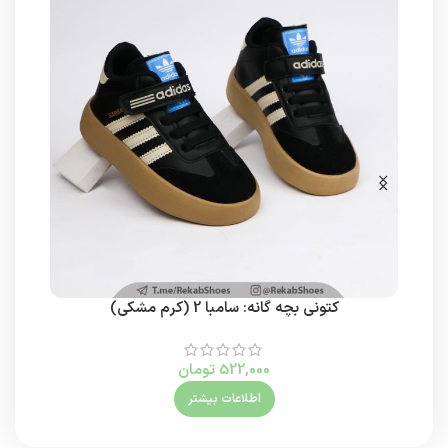
کتونی بچه گانه: سامبا 2 (کرم مشکی)
کتونی 
522,000
تومان
اطلاعات بیشتر