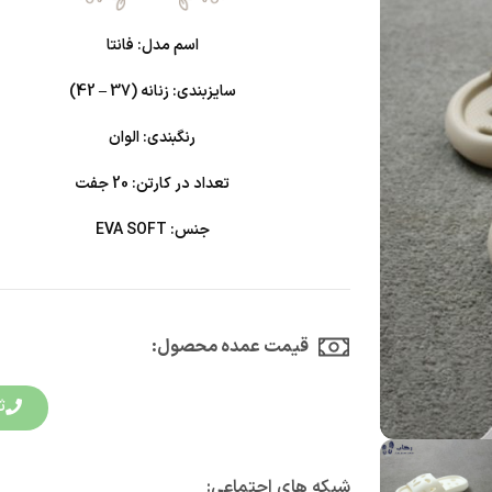
اسم مدل: فانتا
سایزبندی: زنانه (37 – 42)
رنگبندی: الوان
تعداد در کارتن: 20 جفت
جنس: EVA SOFT
قیمت عمده محصول:​
ث
شبکه های اجتماعی: