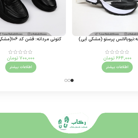
نه:نیوبالانس پرستو (مشکی آبی)
کتونی مردانه: فشن کد 106(مشکی نقره ای)
664,000
تومان
700,000
تومان
اطلاعات بیشتر
اطلاعات بیشتر