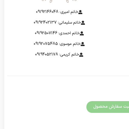
خانم امیری: 09192146048
خانم سلیمانی: 09192402137
خانم احمدی: 09192507146
خانم موسوی: 09192075485
خانم کریمی: 09194052178
بت سفارش محصول