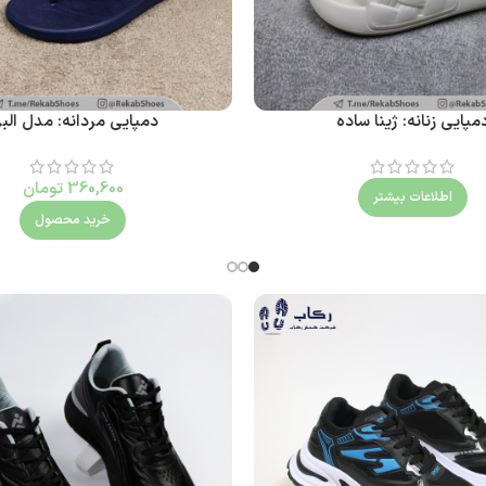
مپایی زنانه: ژینا ساده
دمپایی مردانه: مدل البر
360,600
تومان
اطلاعات بیشتر
خرید محصول