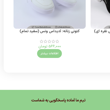
کتونی زنانه: آدیداس ونس (سفید تمام)
کتون
566,000
تومان
اطلاعات بیشتر
تیم ما آماده پاسخگویی به شماست