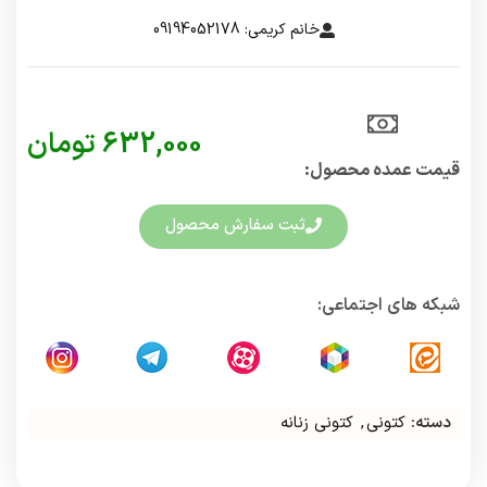
خانم کریمی: 09194052178
632,000
تومان
قیمت عمده محصول:​
ثبت سفارش محصول
شبکه های اجتماعی:
دسته:
کتونی
,
کتونی زنانه