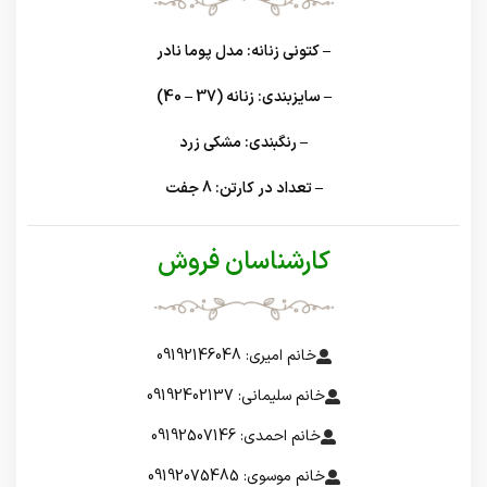
– کتونی زنانه: مدل پوما نادر
– سایزبندی: زنانه (37 – 40)
– رنگبندی: مشکی زرد
– تعداد در کارتن: 8 جفت
کارشناسان فروش
خانم امیری: 09192146048
خانم سلیمانی: 09192402137
خانم احمدی: 09192507146
خانم موسوی: 09192075485