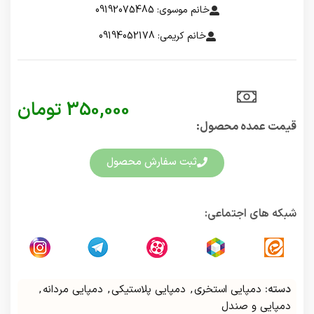
خانم موسوی: 09192075485
خانم کریمی: 09194052178
350,000
تومان
قیمت عمده محصول:​
ثبت سفارش محصول
شبکه های اجتماعی:
دسته:
دمپایی استخری
,
دمپایی پلاستیکی
,
دمپایی مردانه
,
دمپایی و صندل