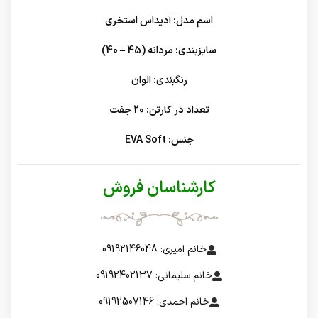
اسم مدل: آدیداس استخری
سایزبندی: مردانه (45 – 40)
رنگبندی: الوان
تعداد در کارتن: 20 جفت
جنس: EVA Soft
کارشناسان فروش
خانم امیری: 09192146048
خانم سلیمانی: 09192402137
خانم احمدی: 09192507146