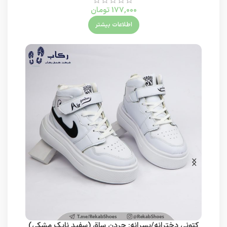
177,000
تومان
اطلاعات بیشتر
کتونی دخترانه/پسرانه: جردن ساق (سفید نایک مشکی)