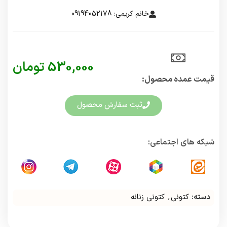
خانم کریمی: 09194052178
530,000
تومان
قیمت عمده محصول:​
ثبت سفارش محصول
شبکه های اجتماعی:
دسته:
کتونی
,
کتونی زنانه