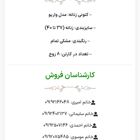
– کتونی زنانه: مدل واریو
– سایزبندی: زنانه (37 تا 40)
– رنگبندی: مشکی تمام
– تعداد در کارتن: 8 زوج
کارشناسان فروش
خانم امیری: 09192146048
خانم سلیمانی: 09192402137
خانم احمدی: 09192507146
خانم موسوی: 09192075485