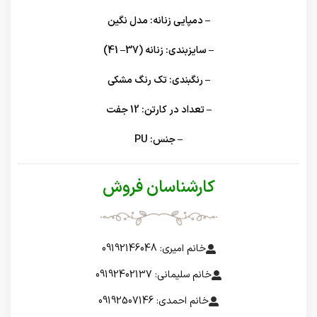
– دمپایی زنانه: مدل نگین
– سایزبندی: زنانه (37– 41)
– رنگبندی: تک رنگ مشکی
– تعداد در کارتن: 12 جفت
– جنس: PU
کارشناسان فروش
خانم امیری: 09192146048
خانم سلیمانی: 09192402137
خانم احمدی: 09192507146