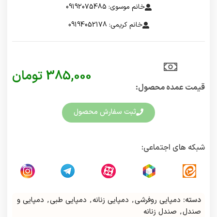
خانم موسوی: 09192075485
خانم کریمی: 09194052178
385,000
تومان
قیمت عمده محصول:​
ثبت سفارش محصول
شبکه های اجتماعی:
دسته:
دمپایی روفرشی
,
دمپایی زنانه
,
دمپایی طبی
,
دمپایی و
صندل
,
صندل زنانه