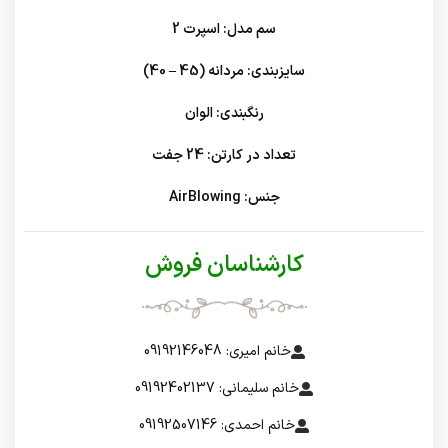
سم مدل: اسپرت 2
سایزبندی: مردانه (45 – 40)
رنگبندی: الوان
تعداد در کارتن: 24 جفت
جنس: AirBlowing
کارشناسان فروش
خانم امیری: 09192146048
خانم سلیمانی: 09192402137
خانم احمدی: 09192507146