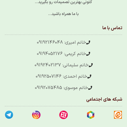
کتونی بهترین تصمیمات رو بگیرید…
با ما همراه باشید…
تماس با ما
خانم امیری: 09192146048
خانم کریمی: 09194052176
خانم سلیمانی: 09192402137
خانم احمدی: 09192507146
خانم موسوی: 09192075485
شبکه های اجتماعی