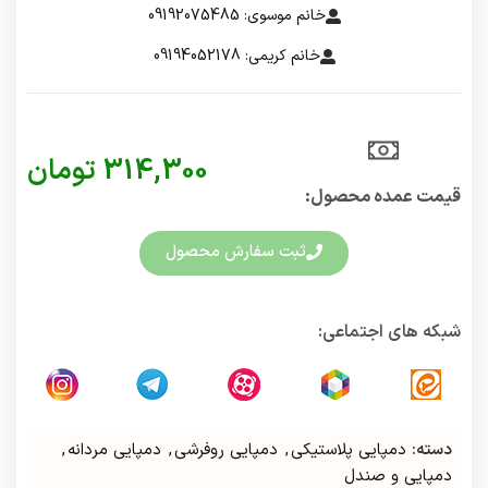
خانم موسوی: 09192075485
خانم کریمی: 09194052178
314,300
تومان
قیمت عمده محصول:​
ثبت سفارش محصول
شبکه های اجتماعی:
دسته:
دمپایی پلاستیکی
,
دمپایی روفرشی
,
دمپایی مردانه
,
دمپایی و صندل