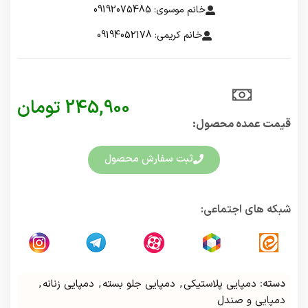
خانم موسوی: 09192075485
خانم کریمی: 09194052178
245,900
تومان
قیمت عمده محصول:​
ثبت سفارش محصول
شبکه های اجتماعی:
دسته:
دمپایی پلاستیکی
,
دمپایی جلو بسته
,
دمپایی زنانه
,
دمپایی و صندل