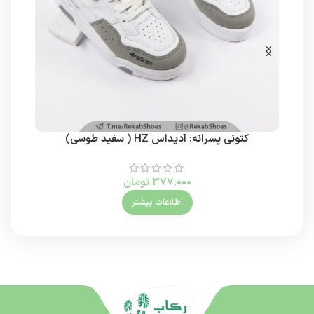
کتونی پسرانه: آدیداس HZ ( سفید طوسی)
377,000
تومان
اطلاعات بیشتر