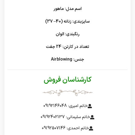
اسم مدل: ماهور
سایزبندی: زنانه (40– 37)
رنگبندی: الوان
تعداد در کارتن: 24 جفت
جنس: Airblowing
کارشناسان فروش
خانم امیری: 09192146048
خانم سلیمانی: 09192402137
خانم احمدی: 09192507146