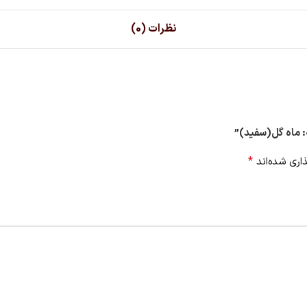
نظرات (0)
: ماه گل(سفید)”
*
اری شده‌اند