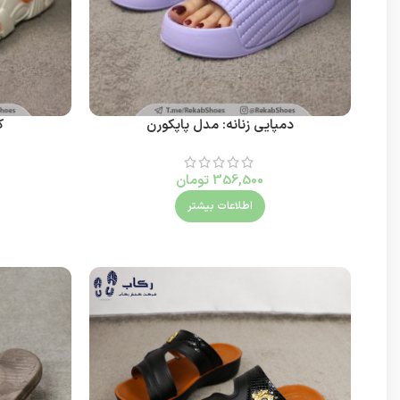
دمپایی زنانه: مدل پاپکورن
ک
356,500
تومان
اطلاعات بیشتر