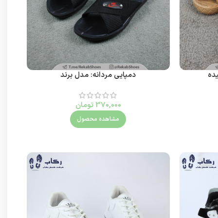
یده
دمپایی مردانه: مدل برند
370,000
تومان
مشاهده محصول