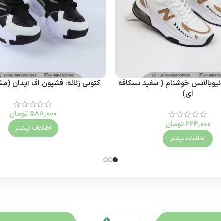
 نیوبالانس خوشنام ( سفید نسکافه
کتونی زنانه: فشیون اف آیدان (م
ای)
588,000
تومان
664,000
تومان
اطلاعات بیشتر
اطلاعات بیشتر