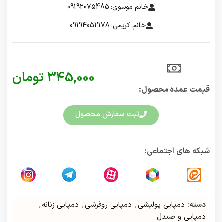
خانم موسوی: 09192075485
خانم کریمی: 09194052178
345,000
تومان
قیمت عمده محصول:​
ثبت سفارش محصول
شبکه های اجتماعی:
دسته:
دمپایی پولیشی
,
دمپایی روفرشی
,
دمپایی زنانه
,
دمپایی و صندل