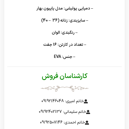
– دمپایی پولیشی: مدل پاپیون بهار
– سایزبندی: زنانه (36 – 40)
– رنگبندی: الوان
– تعداد در کارتن: 16 جفت
– جنس: EVA
کارشناسان فروش
خانم امیری: 09192146048
خانم سلیمانی: 09192402137
خانم احمدی: 09192507146