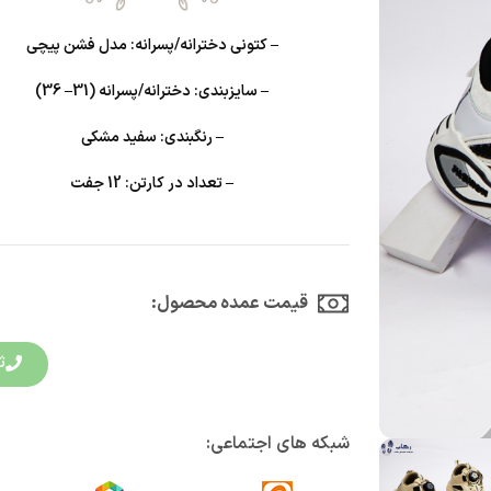
– کتونی دخترانه/پسرانه: مدل فشن پیچی
– سایزبندی: دخترانه/پسرانه (31– 36)
– رنگبندی: سفید مشکی
– تعداد در کارتن: 12 جفت
قیمت عمده محصول:​
ث
شبکه های اجتماعی: