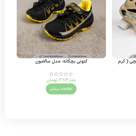
چی ( کرم
کتونی بچگانه: مدل سالامون
384,000
تومان
اطلاعات بیشتر