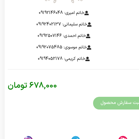
خانم امیری: 09192146048
خانم سلیمانی: 09192402137
خانم احمدی: 09192507146
خانم موسوی: 09192075485
خانم کریمی: 09194052178
678,000
تومان
بت سفارش محصول