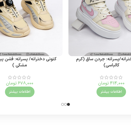
ترانه/پسرانه: جردن ساق (کرم
کتونی دخترانه/ پسرانه: فشن پی
کالباسی)
مشکی )
414,000
تومان
678,000
تومان
اطلاعات بیشتر
اطلاعات بیشتر