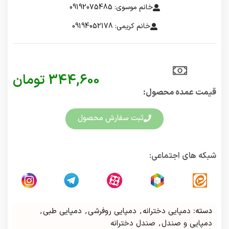
خانم موسوی: 09192075485
خانم کریمی: 09194052178
344,600
تومان
قیمت عمده محصول:​
ثبت سفارش محصول
شبکه های اجتماعی:
دسته:
دمپایی دخترانه
,
دمپایی روفرشی
,
دمپایی طبی
,
دمپایی و صندل
,
صندل دخترانه