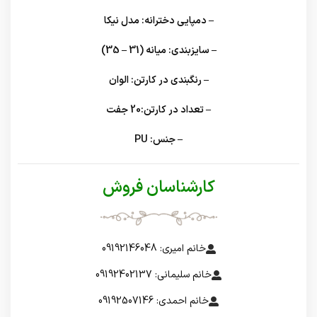
– دمپایی دخترانه: مدل نیکا
– سایزبندی: میانه (31 – 35)
– رنگبندی در کارتن: الوان
– تعداد در کارتن:20 جفت
– جنس: PU
کارشناسان فروش
خانم امیری: 09192146048
خانم سلیمانی: 09192402137
خانم احمدی: 09192507146