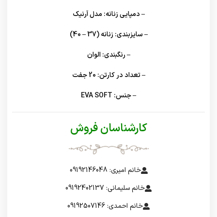
– دمپایی زنانه: مدل آرنیک
– سایزبندی: زنانه (37 – 40)
– رنگبندی: الوان
– تعداد در کارتن: 20 جفت
– جنس: EVA SOFT
کارشناسان فروش
خانم امیری: 09192146048
خانم سلیمانی: 09192402137
خانم احمدی: 09192507146