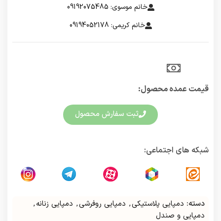
خانم موسوی: 09192075485
خانم کریمی: 09194052178
قیمت عمده محصول:​
ثبت سفارش محصول
شبکه های اجتماعی:
دسته:
دمپایی پلاستیکی
,
دمپایی روفرشی
,
دمپایی زنانه
,
دمپایی و صندل