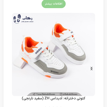
اطلاعات بیشتر
کتونی دخترانه: آدیداس ZH (سفید نارنجی)