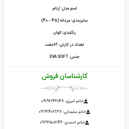
اسم مدل: آرتام
سایزبندی: مردانه (45 – 40)
رنگبندی: الوان
تعداد در کارتن: 12جفت
جنس: EVA SOFT
کارشناسان فروش
خانم امیری: 09192146048
خانم سلیمانی: 09192402137
خانم احمدی: 09192507146