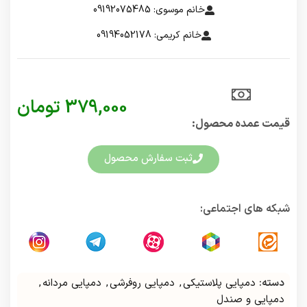
خانم موسوی: 09192075485
خانم کریمی: 09194052178
379,000
تومان
قیمت عمده محصول:​
ثبت سفارش محصول
شبکه های اجتماعی:
دسته:
دمپایی پلاستیکی
,
دمپایی روفرشی
,
دمپایی مردانه
,
دمپایی و صندل