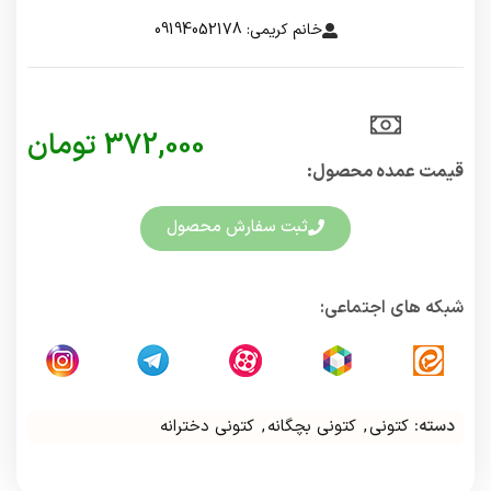
خانم کریمی: 09194052178
372,000
تومان
قیمت عمده محصول:​
ثبت سفارش محصول
شبکه های اجتماعی:
دسته:
کتونی
,
کتونی بچگانه
,
کتونی دخترانه