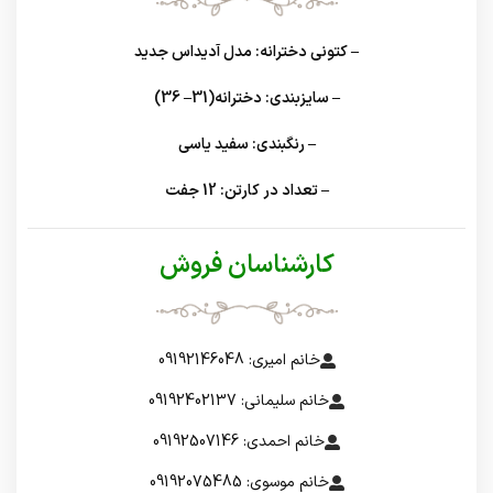
– کتونی دخترانه: مدل آدیداس جدید
– سایزبندی: دخترانه(31– 36)
– رنگبندی: سفید یاسی
– تعداد در کارتن: 12 جفت
کارشناسان فروش
خانم امیری: 09192146048
خانم سلیمانی: 09192402137
خانم احمدی: 09192507146
خانم موسوی: 09192075485