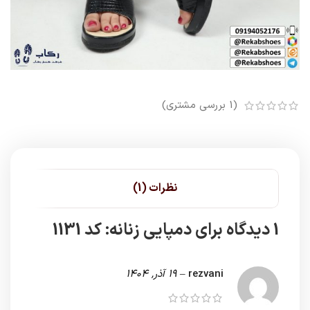
(
1
بررسی مشتری)
نظرات (1)
1 دیدگاه برای
دمپایی زنانه: کد 1131
rezvani
–
19 آذر, 1404