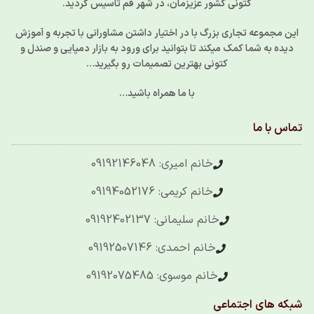
کتونی کشور عزیزمان، در شهر قم تاسیس گردید.
این مجموعه تجاری بزرگ با در اختیار داشتن مشاورانی با تجربه و آموزش
دیده به شما کمک میکند تا بتوانید برای ورود به بازار دمپایی و صندل و
کتونی بهترین تصمیمات رو بگیرید…
با ما همراه باشید…
تماس با ما
خانم امیری: 09192146048
خانم کریمی: 09194052176
خانم سلیمانی: 09192402137
خانم احمدی: 09192507146
خانم موسوی: 09192075485
شبکه های اجتماعی