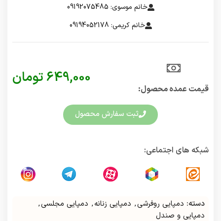
خانم موسوی: 09192075485
خانم کریمی: 09194052178
649,000
تومان
قیمت عمده محصول:​
ثبت سفارش محصول
شبکه های اجتماعی:
دسته:
دمپایی روفرشی
,
دمپایی زنانه
,
دمپایی مجلسی
,
دمپایی و صندل