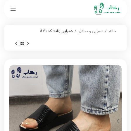
خانه
دمپایی و صندل
دمپایی زنانه: کد 1131