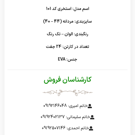
اسم مدل: استخری کد 101
سایزبندی: مردانه (44 – 40)
رنگبندی: الوان – تک رنگ
تعداد در کارتن: 24 جفت
جنس: EVA
کارشناسان فروش
خانم امیری: 09192146048
خانم سلیمانی: 09192402137
خانم احمدی: 09192507146