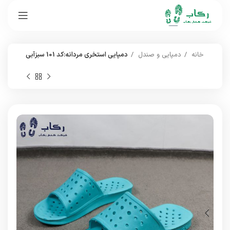
خانه
دمپایی و صندل
دمپایی استخری مردانه:کد 101 سبزآبی