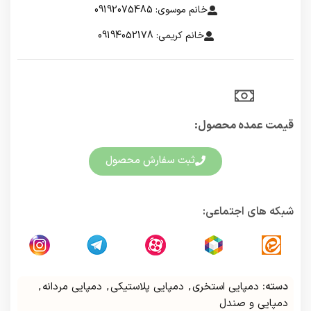
خانم موسوی: 09192075485
خانم کریمی: 09194052178
قیمت عمده محصول:​
ثبت سفارش محصول
شبکه های اجتماعی:
دسته:
دمپایی استخری
,
دمپایی پلاستیکی
,
دمپایی مردانه
,
دمپایی و صندل