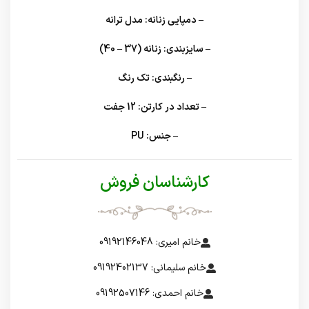
– دمپایی زنانه: مدل ترانه
– سایزبندی: زنانه (37 – 40)
– رنگبندی: تک رنگ
– تعداد در کارتن: 12 جفت
– جنس: PU
کارشناسان فروش
خانم امیری: 09192146048
خانم سلیمانی: 09192402137
خانم احمدی: 09192507146