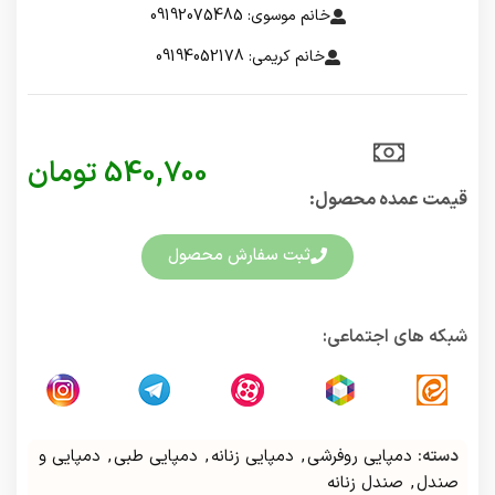
خانم موسوی: 09192075485
خانم کریمی: 09194052178
540,700
تومان
قیمت عمده محصول:​
ثبت سفارش محصول
شبکه های اجتماعی:
دسته:
دمپایی روفرشی
,
دمپایی زنانه
,
دمپایی طبی
,
دمپایی و
صندل
,
صندل زنانه