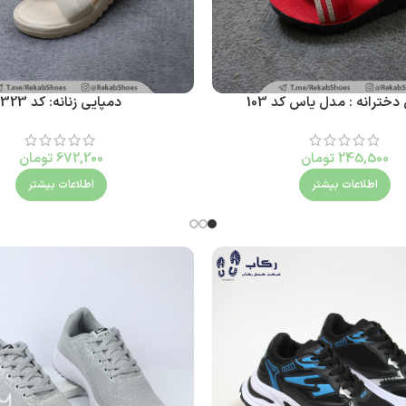
دخترانه : مدل یاس کد 103
دمپایی زنانه: کد 323
245,500
تومان
672,200
تومان
اطلاعات بیشتر
اطلاعات بیشتر