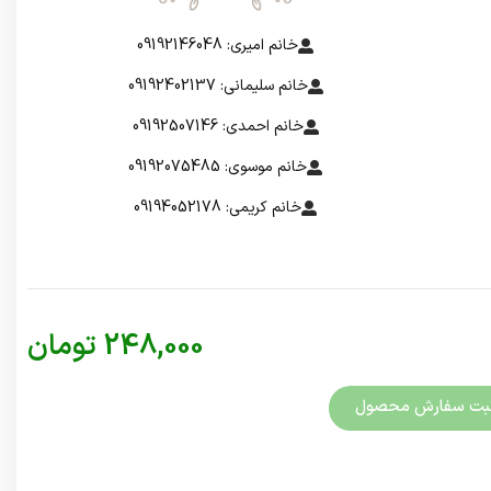
خانم امیری: 09192146048
خانم سلیمانی: 09192402137
خانم احمدی: 09192507146
خانم موسوی: 09192075485
خانم کریمی: 09194052178
248,000
تومان
بت سفارش محصول