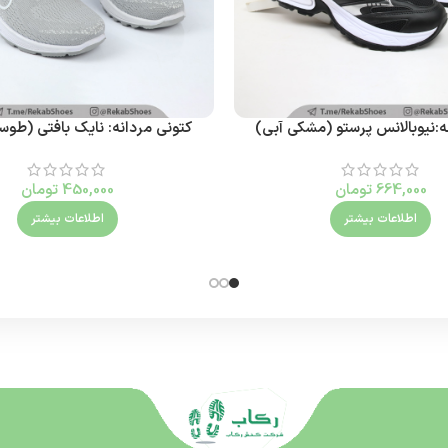
نه:نیوبالانس پرستو (مشکی آبی)
کتونی مردانه: نایک بافتی (طو
664,000
تومان
450,000
تومان
اطلاعات بیشتر
اطلاعات بیشتر