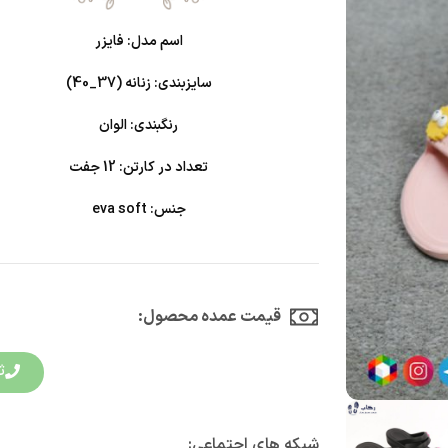
اسم مدل: فایزر
سایزبندی: زنانه (37_40)
رنگبندی: الوان
تعداد در کارتن: 12 جفت
جنس: eva soft
قیمت عمده محصول:​
ث
شبکه های اجتماعی: