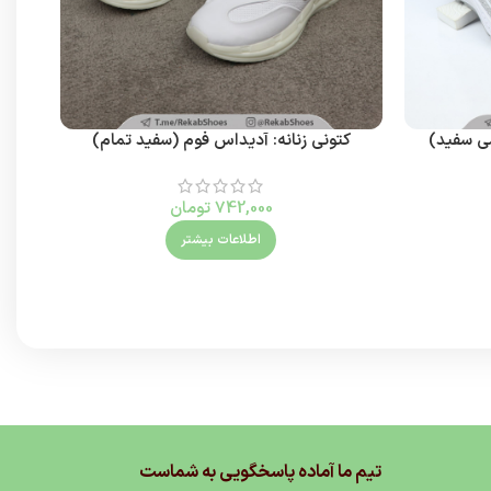
سی سفید)
کتونی زنانه: آدیداس فوم (سفید تمام)
کتو
742,000
تومان
اطلاعات بیشتر
تیم ما آماده پاسخگویی به شماست