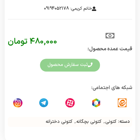
خانم کریمی: 09194052178
480,000
تومان
قیمت عمده محصول:​
ثبت سفارش محصول
شبکه های اجتماعی:
دسته:
کتونی
,
کتونی بچگانه
,
کتونی دخترانه