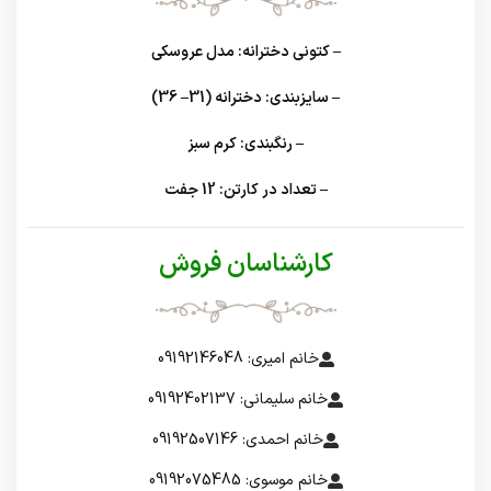
– کتونی دخترانه: مدل عروسکی
– سایزبندی: دخترانه (31– 36)
– رنگبندی: کرم سبز
– تعداد در کارتن: 12 جفت
کارشناسان فروش
خانم امیری: 09192146048
خانم سلیمانی: 09192402137
خانم احمدی: 09192507146
خانم موسوی: 09192075485