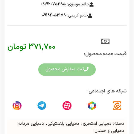
خانم موسوی: 09192075485
خانم کریمی: 09194052178
371,700
تومان
قیمت عمده محصول:​
ثبت سفارش محصول
شبکه های اجتماعی:
دسته:
دمپایی استخری
,
دمپایی پلاستیکی
,
دمپایی مردانه
,
دمپایی و صندل