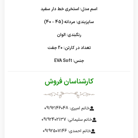
اسم مدل: استخری خط دار سفید
سایزبندی: مردانه (45 – 40)
رنگبندی: الوان
تعداد در کارتن: 20 جفت
جنس: EVA Soft
کارشناسان فروش
خانم امیری: 09192146048
خانم سلیمانی: 09192402137
خانم احمدی: 09192507146