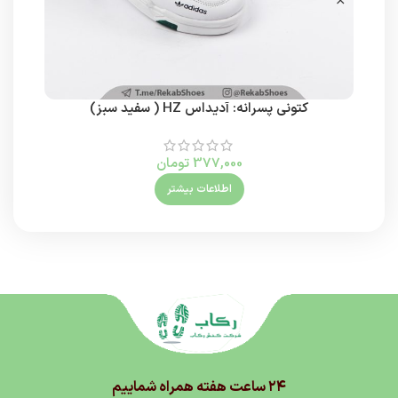
کتونی پسرانه: آدیداس HZ ( سفید سبز)
کتو
377,000
تومان
اطلاعات بیشتر
۲۴ ساعت هفته همراه شماییم