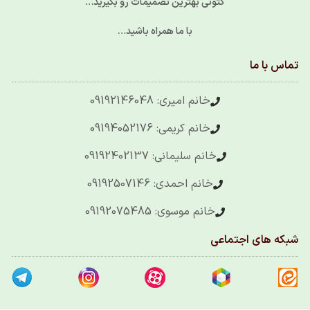
کتونی بهترین تصمیمات رو بگیرید…
با ما همراه باشید…
تماس با ما
خانم امیری: 09192146048
خانم کریمی: 09194052176
خانم سلیمانی: 09192402137
خانم احمدی: 09192507146
خانم موسوی: 09192075485
شبکه های اجتماعی