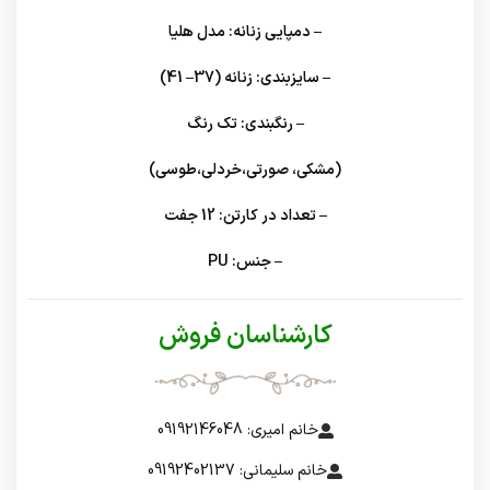
– دمپایی زنانه: مدل هلیا
– سایزبندی: زنانه (37– 41)
– رنگبندی: تک رنگ
(مشکی، صورتی،خردلی،طوسی)
– تعداد در کارتن: 12 جفت
– جنس: PU
کارشناسان فروش
خانم امیری: 09192146048
خانم سلیمانی: 09192402137