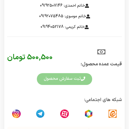
خانم احمدی: 09192507146
خانم موسوی: 09192075485
خانم کریمی: 09194052178
500,500
تومان
قیمت عمده محصول:​
ثبت سفارش محصول
شبکه های اجتماعی: