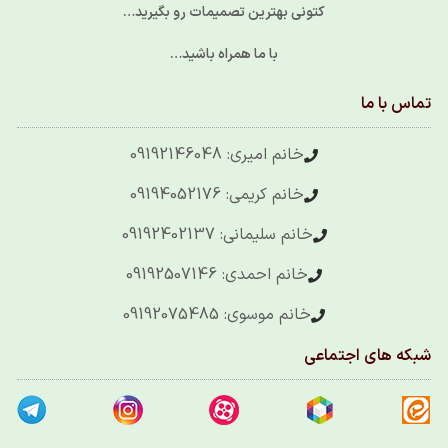
کتونی بهترین تصمیمات رو بگیرید…
با ما همراه باشید…
تماس با ما
خانم امیری: 09192146048
خانم کریمی: 09194052176
خانم سلیمانی: 09192402137
خانم احمدی: 09192507146
خانم موسوی: 09192075485
شبکه های اجتماعی