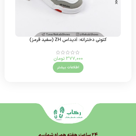
کتونی دخترانه: آدیداس ZH (سفید قرمز)
377,000
تومان
اطلاعات بیشتر
۲۴ ساعت هفته همراه شماییم