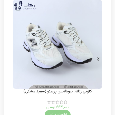
کتونی زنانه: نیوبالانس پرستو (سفید مشکی)
کتون
664,000
تومان
اطلاعات بیشتر