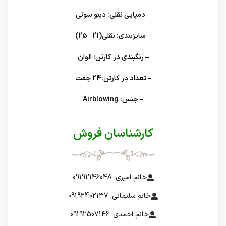
– دمپایی نقلی: دینو سوتی
– سایزبندی: نقلی(21– 25)
– رنگبندی در کارتن: الوان
– تعداد در کارتن:24 جفت
– جنس: Airblowing
کارشناسان فروش
خانم امیری: 09192146048
خانم سلیمانی: 09192402137
خانم احمدی: 09192507146