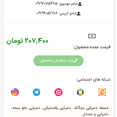
خانم موسوی: 09192075485
خانم کریمی: 09194052178
207,400
تومان
قیمت عمده محصول:​
ثبت سفارش محصول
شبکه های اجتماعی:
دسته:
دمپایی بچگانه
,
دمپایی پلاستیکی
,
دمپایی جلو بسته
,
دمپایی و صندل