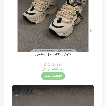
کتونی زنانه: مدل چشمی
کتو
588,000
تومان
اطلاعات بیشتر