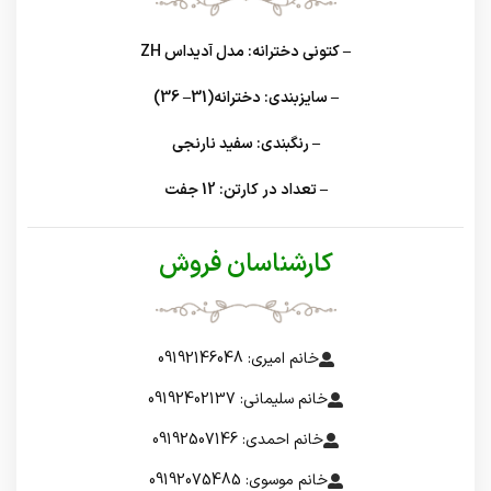
– کتونی دخترانه: مدل آدیداس ZH
– سایزبندی: دخترانه(31– 36)
– رنگبندی: سفید نارنجی
– تعداد در کارتن: 12 جفت
کارشناسان فروش
خانم امیری: 09192146048
خانم سلیمانی: 09192402137
خانم احمدی: 09192507146
خانم موسوی: 09192075485