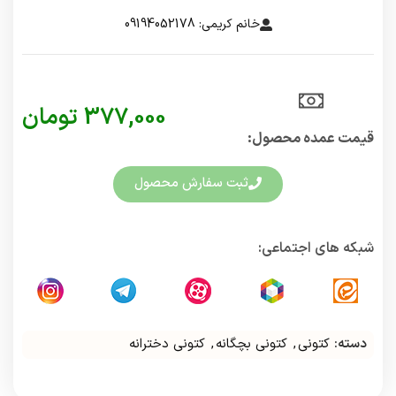
خانم کریمی: 09194052178
377,000
تومان
قیمت عمده محصول:​
ثبت سفارش محصول
شبکه های اجتماعی:
دسته:
کتونی
,
کتونی بچگانه
,
کتونی دخترانه