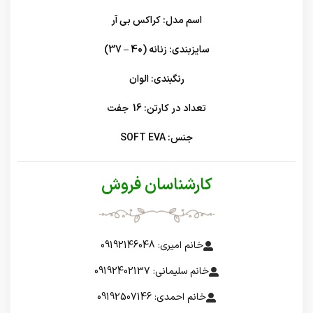
اسم مدل: کراکس بی آر
سایزبندی: زنانه (40 – 37)
رنگبندی: الوان
تعداد در کارتن: 16 جفت
جنس: SOFT EVA
کارشناسان فروش
خانم امیری: 09192146048
خانم سلیمانی: 09192402137
خانم احمدی: 09192507146