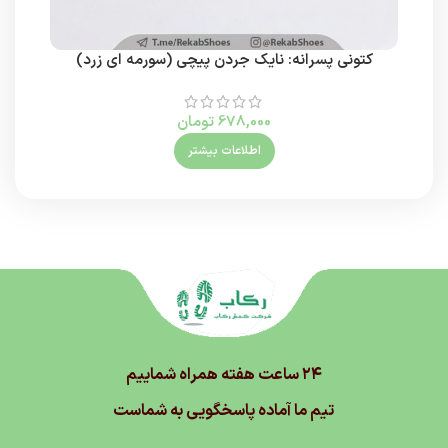
کتونی پسرانه: نایک جردن پیچی (سورمه ای زرد)
کت
678,000
تومان
اطلاعات بیشتر
۲۴ ساعت هفته همراه شماییم
تیم ما آماده پاسخگویی به شماست