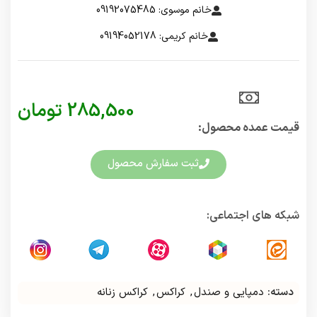
خانم موسوی: 09192075485
خانم کریمی: 09194052178
285,500
تومان
قیمت عمده محصول:​
ثبت سفارش محصول
شبکه های اجتماعی:
دسته:
دمپایی و صندل
,
کراکس
,
کراکس زنانه