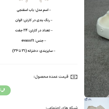
– اسم مدل:
باب اسفنجی
– رنگ بندی در کارتن
: الوان
– تعداد در کارتن:
24 جفت
– جنس:
evasoft
– سایزبندی:
دخترانه (31 تا 36)
قیمت عمده محصول:​
ث
شبکه های اجتماعی: