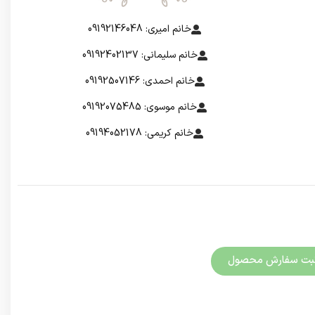
خانم امیری: 09192146048
خانم سلیمانی: 09192402137
خانم احمدی: 09192507146
خانم موسوی: 09192075485
خانم کریمی: 09194052178
بت سفارش محصول