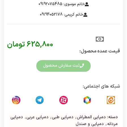
خانم موسوی: 09192075485
خانم کریمی: 09194052178
625,800
تومان
قیمت عمده محصول:​
ثبت سفارش محصول
شبکه های اجتماعی:
دسته:
دمپایی المطراش
,
دمپایی طبی
,
دمپایی عربی
,
دمپایی
مردانه
,
دمپایی و صندل