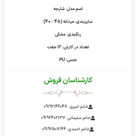
اسم مدل: شارجه
سایزبندی: مردانه (45 – 40)
رنگبندی: مشکی
تعداد در کارتن: 12 جفت
جنس: PU
کارشناسان فروش
خانم امیری: 09192146048
خانم سلیمانی: 09192402137
خانم احمدی: 09192507146