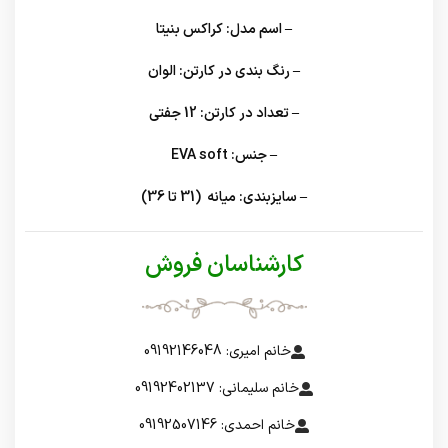
– اسم مدل:
کراکس بنیتا
– رنگ بندی در کارتن:
الوان
– تعداد در کارتن: 12 جفتی
– جنس:
EVA soft
– سایزبندی:
میانه (31 تا 36)
کارشناسان فروش
خانم امیری: 09192146048
خانم سلیمانی: 09192402137
خانم احمدی: 09192507146