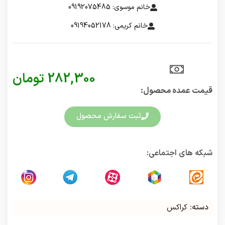
خانم موسوی: 09192075485
خانم کریمی: 09194052178
282,300
تومان
قیمت عمده محصول:​
ثبت سفارش محصول
شبکه های اجتماعی:
دسته:
کراکس